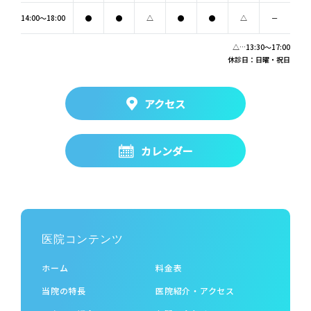
14:00～18:00
●
●
△
●
●
△
－
△…13:30～17:00
休診日：日曜・祝日
アクセス
カレンダー
医院コンテンツ
ホーム
料金表
当院の特長
医院紹介・アクセス