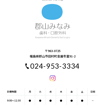
〒963-0725
福島県郡山市田村町金屋冬室91-2
024-953-3334
診療時間
月
火
水
木
金
土
日
祝
9:00～12:30
●
●
●
●
●
●
－