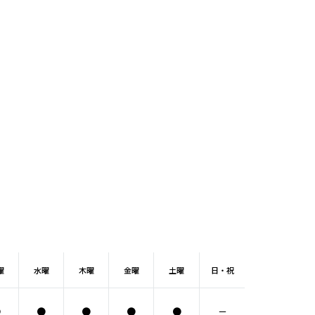
曜
水
曜
木
曜
金
曜
土
曜
日
・
祝
●
●
●
●
●
－