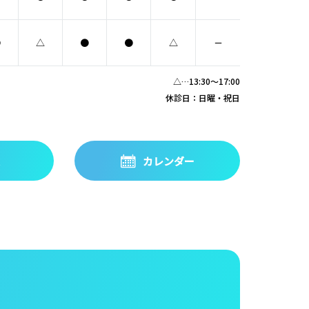
●
△
●
●
△
－
△…13:30～17:00
休診日：日曜・祝日
ス
カレンダー